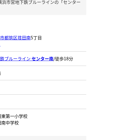
横浜市営地下鉄ブルーラインの「センター
市都筑区荏田南
5丁目
認
下鉄ブルーライン
センター南
/徒歩18分
造
田東第一小学校
田南中学校