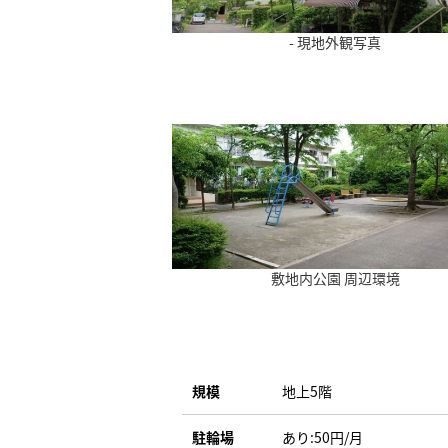
- 現地外観写真
敷地内公園 周辺環境
規模
地上5階
駐輪場
あり:50円/月