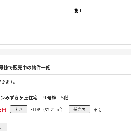
施工
号棟で販売中の物件一覧
できます。
ンみずきヶ丘住宅 ９号棟 5階
2
0万円
広さ
3LDK（82.21m
）
採光面
東南