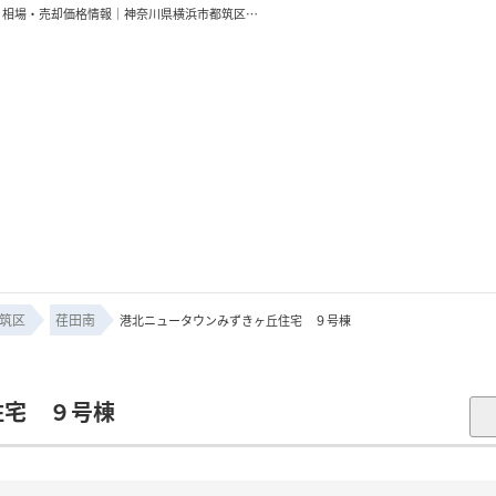
港北ニュータウンみずきヶ丘住宅 ９号棟｜センター南駅の購入・売り物件、売却査定・相場・売却価格情報｜神奈川県横浜市都筑区荏田南5丁目のマンション情報｜エリアエステート
筑区
荏田南
港北ニュータウンみずきヶ丘住宅 ９号棟
住宅 ９号棟