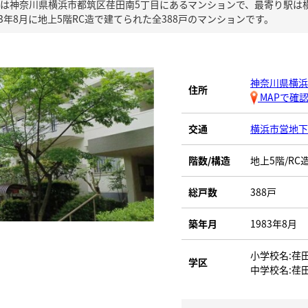
は神奈川県横浜市都筑区荏田南5丁目にあるマンションで、最寄り駅は
3年8月に地上5階RC造で建てられた全388戸のマンションです。
神奈川県横浜
住所
MAPで確
交通
横浜市営地
階数/構造
地上5階/RC
総戸数
388戸
築年月
1983年8月
小学校名:荏
学区
中学校名:荏