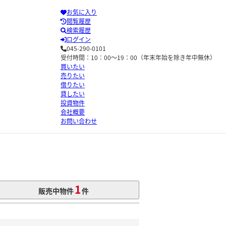
お気に入り
閲覧履歴
検索履歴
ログイン
045-290-0101
受付時間：10：00～19：00（年末年始を除き年中無休）
買いたい
売りたい
借りたい
貸したい
投資物件
会社概要
お問い合わせ
1
販売中物件
件