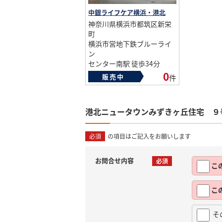
中銀ライフケア横浜・港北
神奈川県横浜市都筑区新栄
町
横浜市営地下鉄ブルーライ
ン
センター南駅 徒歩34分
総戸数：445戸
0
販売中
件
築年数：1988年
港北ニュータウンみずきヶ丘住宅 ９
必須
の項目はご記入をお願いします
お問合せ内容
必須
こ
こ
そ