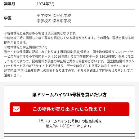
築年月
1974年7月
小学校名:深谷小学校
学区
中学校名:深谷中学校
※各種情報と差異がある場合は現況優先となります。
※建物竣工時に撮影した竣工写真を掲載している場合があります。その場合、現状と異なる可
能性があります。
※物件情報の学区情報について
当サイト物件情報に記載されております通学区域(学区)情報は、国土数値情報ダウンロードサ
ービスが提供する小学校区データ【2016年度】及び中学校区データ【2016年度】を元に加工
したものですので、記載情報が現在の学区域と異なる場合がございます。 国土数値情報ダウン
ロードサービスのWEBサイト上で記述通り、データは必ずしも正確とは言えません。また、
通学区域(学区)は毎年見直しの対象となりますので、そちらを踏まえ学区情報は参考としてご
活用下さい。
県ドリームハイツ15号棟を買いたい方
この物件が売り出されたら教えて！
『県ドリームハイツ15号棟』の販売情報を
優先的にお知らせいたします。