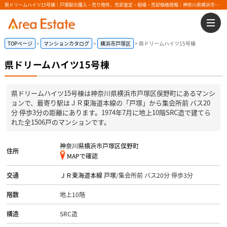
県ドリームハイツ15号棟｜戸塚駅の購入・売り物件、売却査定・相場・売却価格情報｜神奈川県横浜市戸塚区俣野町のマンション情報｜エリアエステート
TOPページ
マンションカタログ
横浜市戸塚区
県ドリームハイツ15号棟
県ドリームハイツ15号棟
県ドリームハイツ15号棟は神奈川県横浜市戸塚区俣野町にあるマンシ
ョンで、最寄り駅はＪＲ東海道本線の「戸塚」から集会所前 バス20
分 停歩3分の距離にあります。1974年7月に地上10階SRC造で建てら
れた全1506戸のマンションです。
神奈川県横浜市戸塚区俣野町
住所
MAPで確認
交通
ＪＲ東海道本線
戸塚
/集会所前 バス20分 停歩3分
階数
地上10階
構造
SRC造