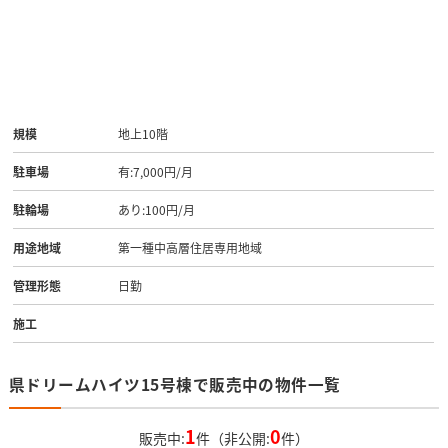
規模
地上10階
駐車場
有:7,000円/月
駐輪場
あり:100円/月
用途地域
第一種中高層住居専用地域
管理形態
日勤
施工
県ドリームハイツ15号棟で販売中の物件一覧
1
0
販売中:
件（非公開:
件）