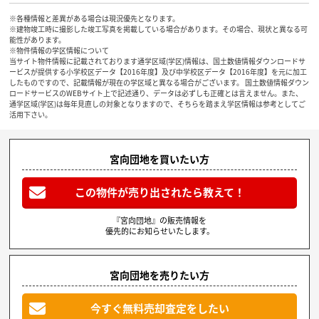
※各種情報と差異がある場合は現況優先となります。
※建物竣工時に撮影した竣工写真を掲載している場合があります。その場合、現状と異なる可
能性があります。
※物件情報の学区情報について
当サイト物件情報に記載されております通学区域(学区)情報は、国土数値情報ダウンロードサ
ービスが提供する小学校区データ【2016年度】及び中学校区データ【2016年度】を元に加工
したものですので、記載情報が現在の学区域と異なる場合がございます。 国土数値情報ダウン
ロードサービスのWEBサイト上で記述通り、データは必ずしも正確とは言えません。また、
通学区域(学区)は毎年見直しの対象となりますので、そちらを踏まえ学区情報は参考としてご
活用下さい。
宮向団地を買いたい方
この物件が売り出されたら教えて！
『宮向団地』の販売情報を
優先的にお知らせいたします。
宮向団地を売りたい方
今すぐ無料売却査定をしたい