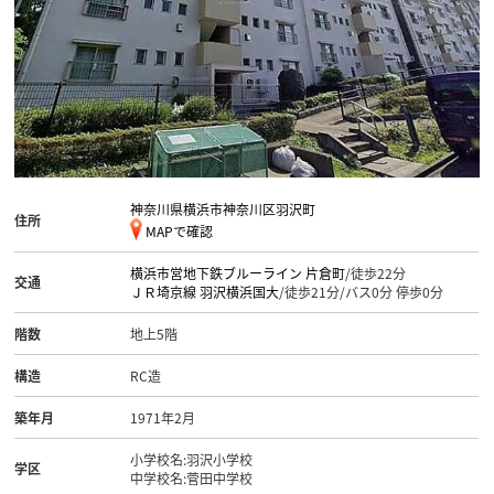
神奈川県横浜市神奈川区羽沢町
住所
MAPで確認
横浜市営地下鉄ブルーライン
片倉町
/徒歩22分
交通
ＪＲ埼京線
羽沢横浜国大
/徒歩21分/バス0分 停歩0分
階数
地上5階
構造
RC造
築年月
1971年2月
小学校名:羽沢小学校
学区
中学校名:菅田中学校