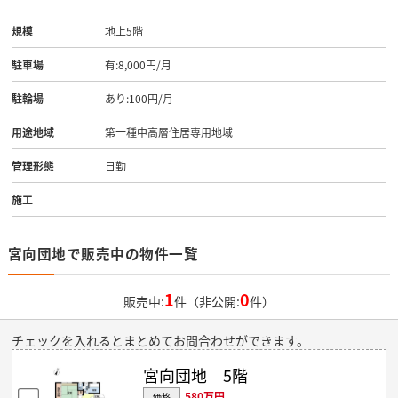
規模
地上5階
駐車場
有:8,000円/月
駐輪場
あり:100円/月
用途地域
第一種中高層住居専用地域
管理形態
日勤
施工
宮向団地で販売中の物件一覧
1
0
販売中:
件（非公開:
件）
チェックを入れるとまとめてお問合わせができます。
宮向団地 5階
580万円
価格