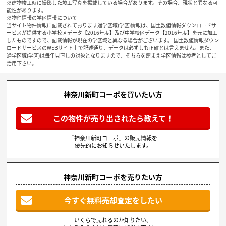
※建物竣工時に撮影した竣工写真を掲載している場合があります。その場合、現状と異なる可
能性があります。
※物件情報の学区情報について
当サイト物件情報に記載されております通学区域(学区)情報は、国土数値情報ダウンロードサ
ービスが提供する小学校区データ【2016年度】及び中学校区データ【2016年度】を元に加工
したものですので、記載情報が現在の学区域と異なる場合がございます。 国土数値情報ダウン
ロードサービスのWEBサイト上で記述通り、データは必ずしも正確とは言えません。また、
通学区域(学区)は毎年見直しの対象となりますので、そちらを踏まえ学区情報は参考としてご
活用下さい。
神奈川新町コーポを買いたい方
この物件が売り出されたら教えて！
『神奈川新町コーポ』の販売情報を
優先的にお知らせいたします。
神奈川新町コーポを売りたい方
今すぐ無料売却査定をしたい
いくらで売れるのか知りたい、