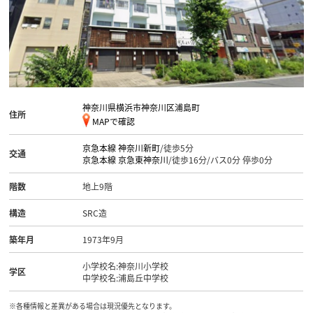
神奈川県横浜市神奈川区浦島町
住所
MAPで確認
京急本線
神奈川新町
/徒歩5分
交通
京急本線
京急東神奈川
/徒歩16分/バス0分 停歩0分
階数
地上9階
構造
SRC造
築年月
1973年9月
小学校名:神奈川小学校
学区
中学校名:浦島丘中学校
※各種情報と差異がある場合は現況優先となります。