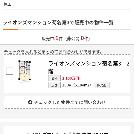
施工
ライオンズマンション菊名第3で販売中の物件一覧
1
0
販売中:
件（非公開:
件）
チェックを入れるとまとめてお問合わせができます。
ライオンズマンション菊名第3 2
階
2,100万円
価格
2LDK（51.84m
2
）
広さ
採光面