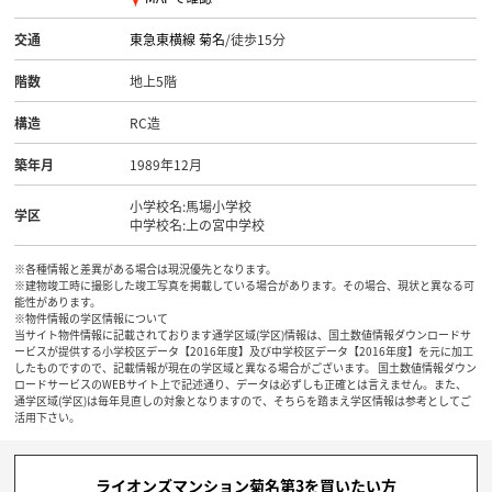
交通
東急東横線
菊名
/徒歩15分
階数
地上5階
構造
RC造
築年月
1989年12月
小学校名:馬場小学校
学区
中学校名:上の宮中学校
※各種情報と差異がある場合は現況優先となります。
※建物竣工時に撮影した竣工写真を掲載している場合があります。その場合、現状と異なる可
能性があります。
※物件情報の学区情報について
当サイト物件情報に記載されております通学区域(学区)情報は、国土数値情報ダウンロードサ
ービスが提供する小学校区データ【2016年度】及び中学校区データ【2016年度】を元に加工
したものですので、記載情報が現在の学区域と異なる場合がございます。 国土数値情報ダウン
ロードサービスのWEBサイト上で記述通り、データは必ずしも正確とは言えません。また、
通学区域(学区)は毎年見直しの対象となりますので、そちらを踏まえ学区情報は参考としてご
活用下さい。
ライオンズマンション菊名第3を買いたい方