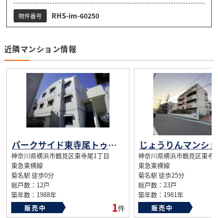
RHS-im-60250
物件番号
近隣マンション情報
パークサイド東寺尾トゥインクス
じょうりんマンショ
神奈川県横浜市鶴見区東寺尾1丁目
神奈川県横浜市鶴見区東寺
東急東横線
東急東横線
菊名駅 徒歩0分
菊名駅 徒歩25分
総戸数：12戸
総戸数：23戸
築年数：1988年
築年数：1981年
1
販売中
件
販売中