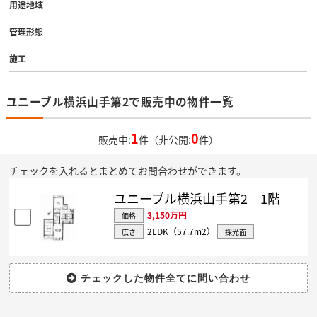
用途地域
管理形態
施工
ユニーブル横浜山手第2で販売中の物件一覧
1
0
販売中:
件（非公開:
件）
チェックを入れるとまとめてお問合わせができます。
ユニーブル横浜山手第2 1階
3,150万円
価格
2LDK（57.7m
2
）
広さ
採光面