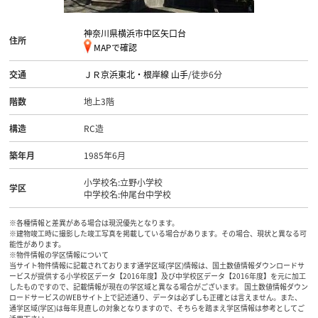
神奈川県横浜市中区矢口台
住所
MAPで確認
交通
ＪＲ京浜東北・根岸線
山手
/徒歩6分
階数
地上3階
構造
RC造
築年月
1985年6月
小学校名:立野小学校
学区
中学校名:仲尾台中学校
※各種情報と差異がある場合は現況優先となります。
※建物竣工時に撮影した竣工写真を掲載している場合があります。その場合、現状と異なる可
能性があります。
※物件情報の学区情報について
当サイト物件情報に記載されております通学区域(学区)情報は、国土数値情報ダウンロードサ
ービスが提供する小学校区データ【2016年度】及び中学校区データ【2016年度】を元に加工
したものですので、記載情報が現在の学区域と異なる場合がございます。 国土数値情報ダウン
ロードサービスのWEBサイト上で記述通り、データは必ずしも正確とは言えません。また、
通学区域(学区)は毎年見直しの対象となりますので、そちらを踏まえ学区情報は参考としてご