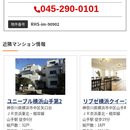
045-290-0101
RHS-im-90902
物件番号
近隣マンション情報
ユニーブル横浜山手第2
神奈川県横浜市中区矢口台
神奈川県横浜市中区山手町
ＪＲ京浜東北・根岸線
ＪＲ京浜東北・根岸線
山手駅 徒歩6分
山手駅 徒歩19分
総戸数：32戸
総戸数：18戸