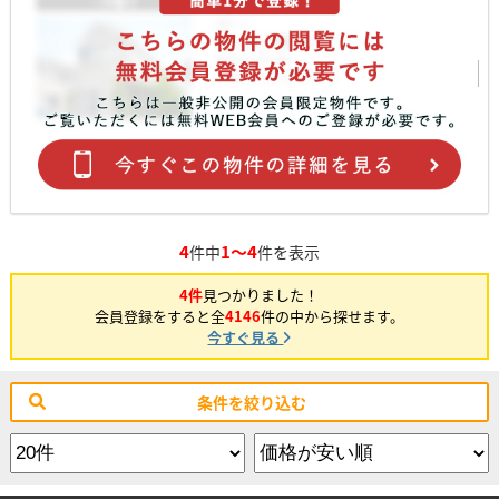
4
1～4
件中
件を表示
4件
見つかりました！
会員登録をすると全
4146
件の中から探せます。
今すぐ見る
条件を絞り込む