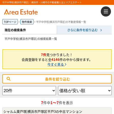
平戸中学校(横浜市戸塚区)｜横浜市・川崎市の不動産購入はエリアエステート
TOPページ
物件検索
平戸中学校(横浜市戸塚区)の不動産情報一覧
現在の検索条件
さらに条件を絞り込む
平戸中学校(横浜市戸塚区)の検索結果一覧
7件
見つかりました！
会員登録をすると全
4146
件の中から探せます。
今すぐ見る
条件を絞り込む
7
1～7
件中
件を表示
シャルム東戸塚|横浜市戸塚区平戸3の中古マンション