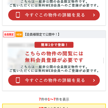
【会員様限定で公開中！】
会員限定
NEW
7
1～7
件中
件を表示