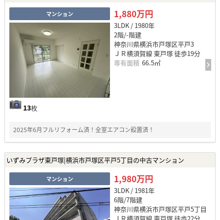
1,880万円
マンション
3LDK / 1980年
2階/-階建
神奈川県横浜市戸塚区平戸3
ＪＲ横須賀線 東戸塚 徒歩19分
専有面積
66.5㎡
13
枚
2025年6月フルリフォーム済！全室エアコン設置済！
いずみプラザ東戸塚|横浜市戸塚区平戸5丁目の中古マンション
1,980万円
マンション
3LDK / 1981年
6階/7階建
神奈川県横浜市戸塚区平戸5丁目
ＪＲ横須賀線 東戸塚 徒歩22分