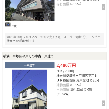
専有面積
67.85㎡
3
枚
2025年10月フルリノベーション完了予定！スーパー徒歩1分、コンビニ
徒歩2分買物便利です！
横浜市戸塚区平戸町の中古一戸建て
2,480万円
一戸建て
3DK / 2000年
神奈川県横浜市戸塚区平戸町
ＪＲ横須賀線 東戸塚 徒歩25分
建物面積
81.87㎡
土地面積
104.53㎡ (公簿)
(31.62坪)