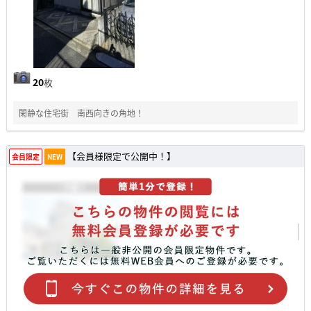
20
枚
閑静な住宅街 南西向きの角地！
【会員様限定で公開中！】
会員限定
NEW