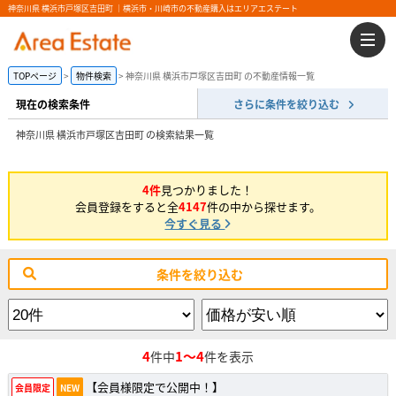
神奈川県 横浜市戸塚区吉田町 ｜横浜市・川崎市の不動産購入はエリアエステート
TOPページ
物件検索
神奈川県 横浜市戸塚区吉田町 の不動産情報一覧
現在の検索条件
さらに条件を絞り込む
神奈川県 横浜市戸塚区吉田町 の検索結果一覧
4件
見つかりました！
会員登録をすると全
4147
件の中から探せます。
今すぐ見る
条件を絞り込む
4
1～4
件中
件を表示
【会員様限定で公開中！】
会員限定
NEW