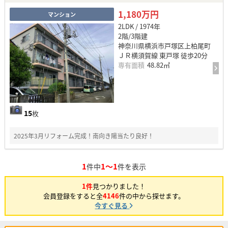
1,180万円
マンション
2LDK / 1974年
2階/3階建
神奈川県横浜市戸塚区上柏尾町
ＪＲ横須賀線 東戸塚 徒歩20分
専有面積
48.82㎡
15
枚
2025年3月リフォーム完成！南向き陽当たり良好！
1
1～1
件中
件を表示
1件
見つかりました！
会員登録をすると全
4146
件の中から探せます。
今すぐ見る