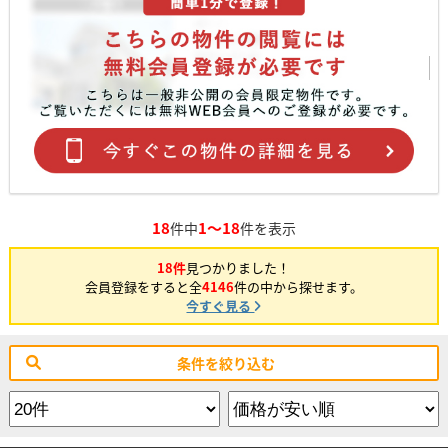
18
1～18
件中
件を表示
18件
見つかりました！
会員登録をすると全
4146
件の中から探せます。
今すぐ見る
条件を絞り込む