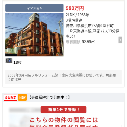
980万円
マンション
2LDK / 1983年
3階/4階建
神奈川県横浜市戸塚区深谷町
ＪＲ東海道本線 戸塚 バス13分停
歩5分
専有面積
52.95㎡
13
枚
2008年3月内装フルリフォーム済！室内大変綺麗にお使いです。角部屋
２面採光！
【会員様限定で公開中！】
会員限定
NEW