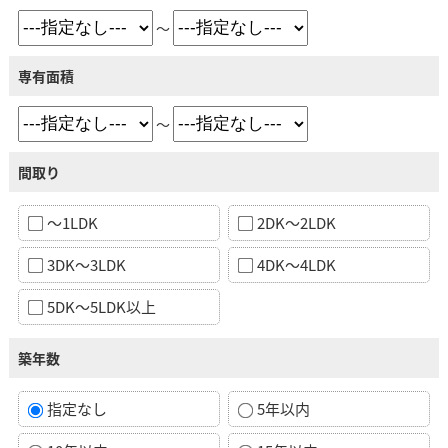
～
専有面積
～
間取り
～1LDK
2DK～2LDK
3DK～3LDK
4DK～4LDK
5DK～5LDK以上
築年数
指定なし
5年以内