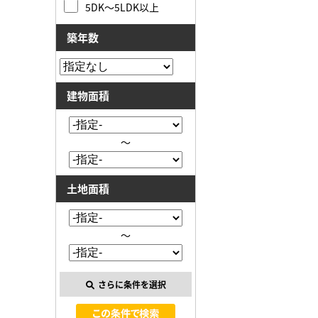
5DK～5LDK以上
築年数
建物面積
～
土地面積
～
さらに条件を選択