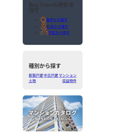
Buy Search
物件を
探す
条件から探す
町名から探す
学区から探す
種別から探す
新築戸建
中古戸建
マンション
土地
収益物件