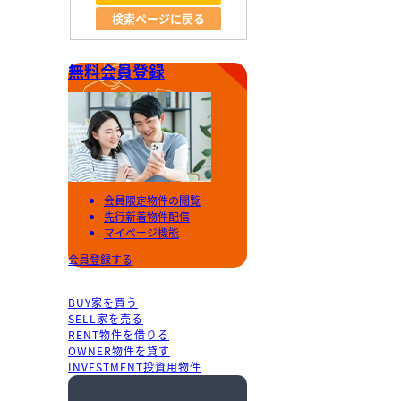
検索ページに戻る
無料会員登録
会員限定物件の閲覧
先行新着物件配信
マイページ機能
会員登録する
BUY
家を買う
SELL
家を売る
RENT
物件を借りる
OWNER
物件を貸す
INVESTMENT
投資用物件