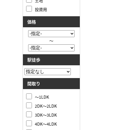
土地
投資用
価格
～
駅徒歩
間取り
～1LDK
2DK～2LDK
3DK～3LDK
4DK～4LDK