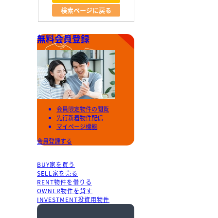
検索ページに戻る
無料会員登録
会員限定物件の閲覧
先行新着物件配信
マイページ機能
会員登録する
BUY
家を買う
SELL
家を売る
RENT
物件を借りる
OWNER
物件を貸す
INVESTMENT
投資用物件