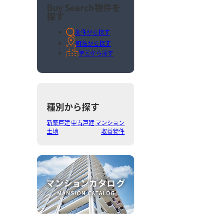
Buy Search
物件を
探す
条件から探す
町名から探す
学区から探す
種別から探す
新築戸建
中古戸建
マンション
土地
収益物件