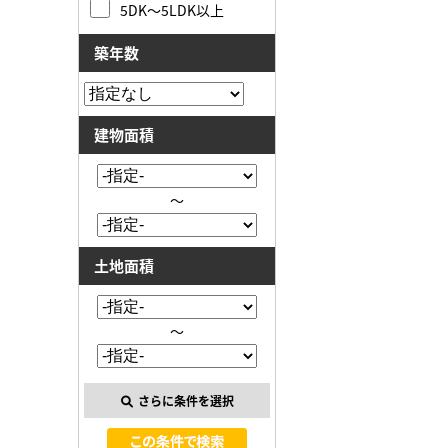
5DK～5LDK以上
築年数
建物面積
～
土地面積
～
さらに条件を選択