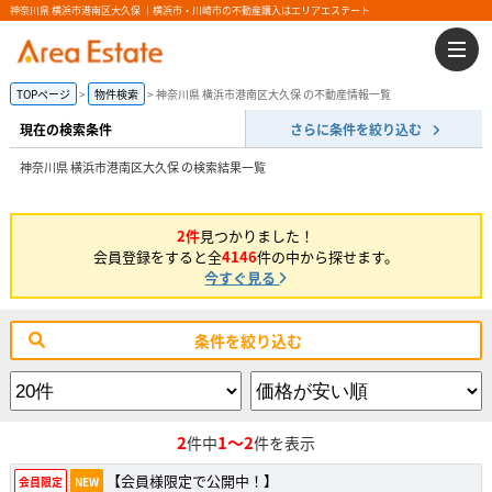
神奈川県 横浜市港南区大久保 ｜横浜市・川崎市の不動産購入はエリアエステート
TOPページ
物件検索
神奈川県 横浜市港南区大久保 の不動産情報一覧
現在の検索条件
さらに条件を絞り込む
神奈川県 横浜市港南区大久保 の検索結果一覧
2件
見つかりました！
会員登録をすると全
4146
件の中から探せます。
今すぐ見る
条件を絞り込む
2
1～2
件中
件を表示
【会員様限定で公開中！】
会員限定
NEW