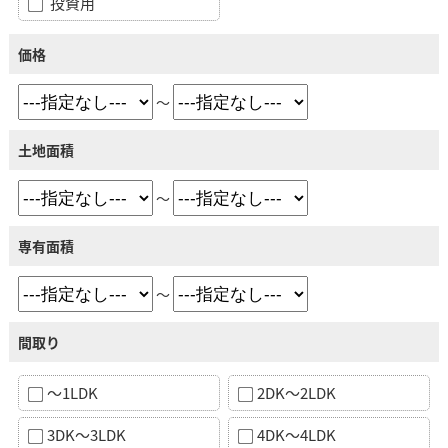
投資用
価格
～
土地面積
～
専有面積
～
間取り
～1LDK
2DK～2LDK
3DK～3LDK
4DK～4LDK