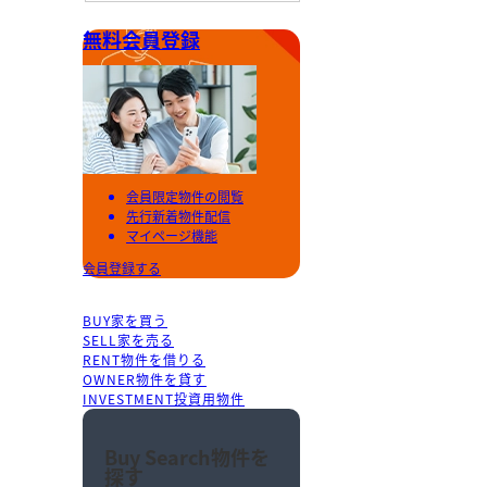
無料会員登録
会員限定物件の閲覧
先行新着物件配信
マイページ機能
会員登録する
BUY
家を買う
SELL
家を売る
RENT
物件を借りる
OWNER
物件を貸す
INVESTMENT
投資用物件
Buy Search
物件を
探す