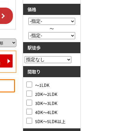
価格
～
駅徒歩
間取り
～1LDK
2DK～2LDK
3DK～3LDK
4DK～4LDK
5DK～5LDK以上