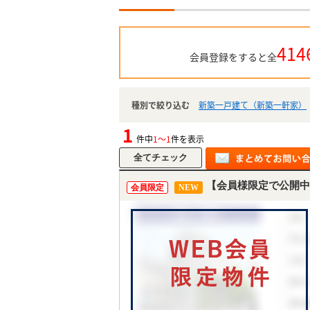
414
会員登録をすると全
種別で絞り込む
新築一戸建て（新築一軒家）
1
件中
1～1
件を表示
【会員様限定で公開中
会員限定
NEW