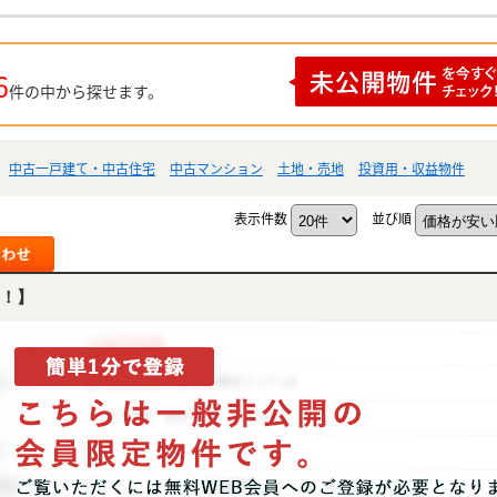
6
件の中から探せます。
中古一戸建て・中古住宅
中古マンション
土地・売地
投資用・収益物件
表示件数
並び順
！】