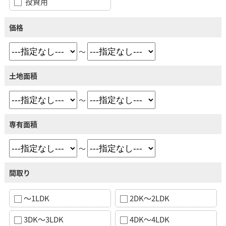
投資用
価格
～
土地面積
～
専有面積
～
間取り
～1LDK
2DK～2LDK
3DK～3LDK
4DK～4LDK