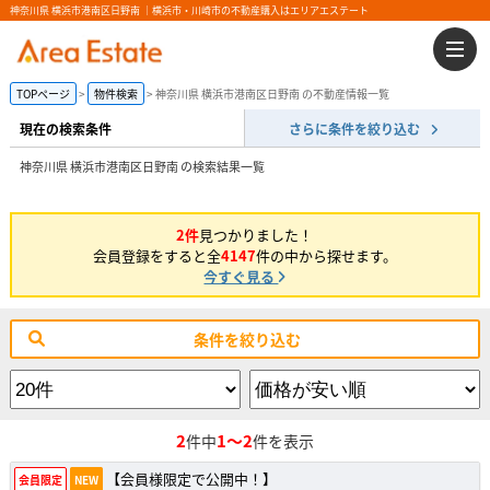
神奈川県 横浜市港南区日野南 ｜横浜市・川崎市の不動産購入はエリアエステート
TOPページ
物件検索
神奈川県 横浜市港南区日野南 の不動産情報一覧
現在の検索条件
さらに条件を絞り込む
神奈川県 横浜市港南区日野南 の検索結果一覧
2件
見つかりました！
会員登録をすると全
4147
件の中から探せます。
今すぐ見る
条件を絞り込む
2
1～2
件中
件を表示
【会員様限定で公開中！】
会員限定
NEW