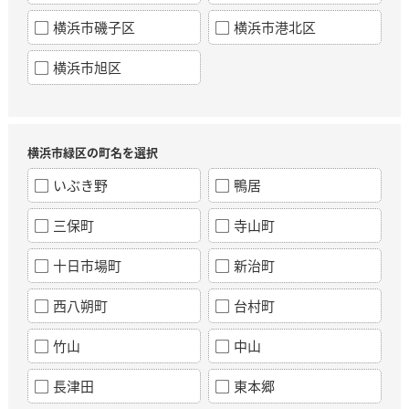
横浜市磯子区
横浜市港北区
横浜市旭区
横浜市緑区の町名を選択
いぶき野
鴨居
三保町
寺山町
十日市場町
新治町
西八朔町
台村町
竹山
中山
長津田
東本郷