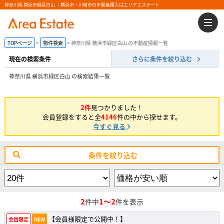
神奈川県 横浜市緑区白山 ｜横浜市・川崎市の不動産購入はエリアエステート
TOPページ
物件検索
神奈川県 横浜市緑区白山 の不動産情報一覧
現在の検索条件
さらに条件を絞り込む
神奈川県 横浜市緑区白山 の検索結果一覧
2件
見つかりました！
会員登録をすると全
4146
件の中から探せます。
今すぐ見る
条件を絞り込む
2
1～2
件中
件を表示
【会員様限定で公開中！】
会員限定
NEW