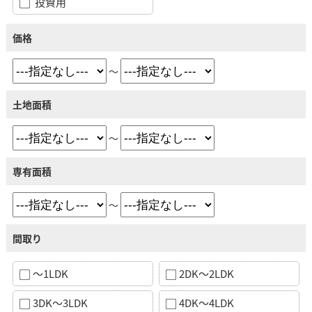
投資用
価格
～
土地面積
～
専有面積
～
間取り
～1LDK
2DK～2LDK
3DK～3LDK
4DK～4LDK