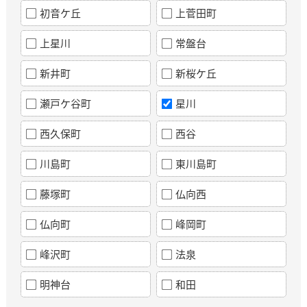
初音ケ丘
上菅田町
上星川
常盤台
新井町
新桜ケ丘
瀬戸ケ谷町
星川
西久保町
西谷
川島町
東川島町
藤塚町
仏向西
仏向町
峰岡町
峰沢町
法泉
明神台
和田