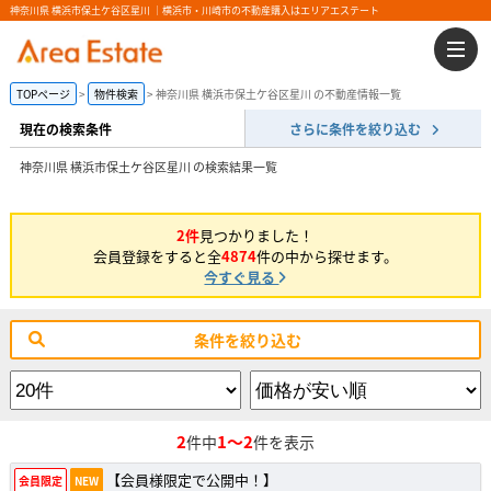
神奈川県 横浜市保土ケ谷区星川 ｜横浜市・川崎市の不動産購入はエリアエステート
TOPページ
物件検索
神奈川県 横浜市保土ケ谷区星川 の不動産情報一覧
現在の検索条件
さらに条件を絞り込む
神奈川県 横浜市保土ケ谷区星川 の検索結果一覧
2件
見つかりました！
会員登録をすると全
4874
件の中から探せます。
今すぐ見る
条件を絞り込む
2
1～2
件中
件を表示
【会員様限定で公開中！】
会員限定
NEW