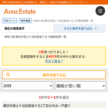
神奈川県 横浜市保土ケ谷区新桜ケ丘 ｜横浜市・川崎市の不動産購入はエリアエステート
TOPページ
物件検索
神奈川県 横浜市保土ケ谷区新桜ケ丘 の不動産情報一覧
現在の検索条件
さらに条件を絞り込む
神奈川県 横浜市保土ケ谷区新桜ケ丘 の検索結果一覧
1件
見つかりました！
会員登録をすると全
4874
件の中から探せます。
今すぐ見る
条件を絞り込む
1
1～1
件中
件を表示
横浜市保土ケ谷区新桜ケ丘1丁目の中古一戸建て