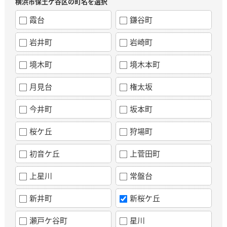
横浜市保土ケ谷区の町名を選択
霞台
鎌谷町
岩井町
岩崎町
境木町
境木本町
月見台
権太坂
今井町
坂本町
桜ケ丘
狩場町
初音ケ丘
上菅田町
上星川
常盤台
新井町
新桜ケ丘
瀬戸ケ谷町
星川