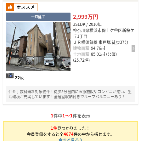
2,999万円
一戸建て
3SLDK / 2010年
神奈川県横浜市保土ケ谷区新桜ケ
丘1丁目
ＪＲ横須賀線 東戸塚 徒歩37分
建物面積
94.76㎡
土地面積
85.01㎡ (公簿)
(25.72坪)
22
枚
仲介手数料無料対象物件！徒歩3分圏内に医療施設やコンビニが揃い、生
活環境が充実しています！全居室収納付きでルーフバルコニーあり！
1
1～1
件中
件を表示
1件
見つかりました！
会員登録をすると全
4874
件の中から探せます。
今すぐ見る