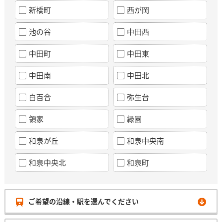
新橋町
西が岡
池の谷
中田西
中田町
中田東
中田南
中田北
白百合
弥生台
領家
緑園
和泉が丘
和泉中央南
和泉中央北
和泉町
ご希望の沿線・駅を選んでください