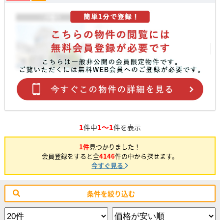
1
1～1
件中
件を表示
1件
見つかりました！
会員登録をすると全
4146
件の中から探せます。
今すぐ見る
条件を絞り込む