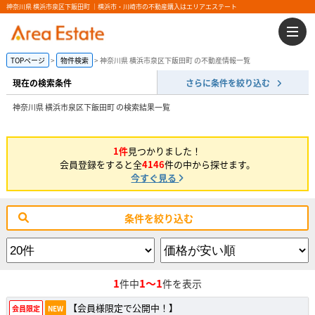
神奈川県 横浜市泉区下飯田町 ｜横浜市・川崎市の不動産購入はエリアエステート
TOPページ
物件検索
神奈川県 横浜市泉区下飯田町 の不動産情報一覧
現在の検索条件
さらに条件を絞り込む
神奈川県 横浜市泉区下飯田町 の検索結果一覧
1件
見つかりました！
会員登録をすると全
4146
件の中から探せます。
今すぐ見る
条件を絞り込む
1
1～1
件中
件を表示
【会員様限定で公開中！】
会員限定
NEW