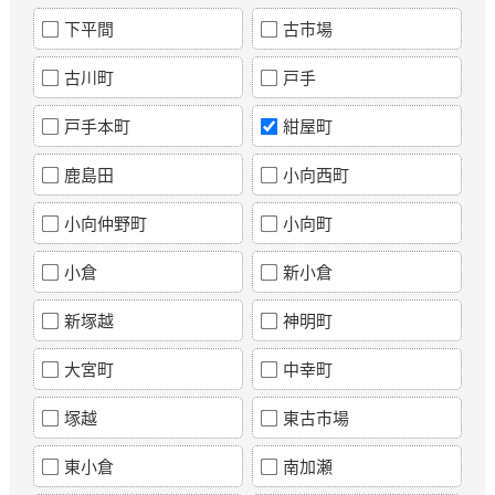
下平間
古市場
古川町
戸手
戸手本町
紺屋町
鹿島田
小向西町
小向仲野町
小向町
小倉
新小倉
新塚越
神明町
大宮町
中幸町
塚越
東古市場
東小倉
南加瀬