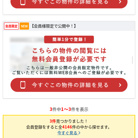
【会員様限定で公開中！】
会員限定
NEW
3
1～3
件中
件を表示
3件
見つかりました！
会員登録をすると全
4146
件の中から探せます。
今すぐ見る