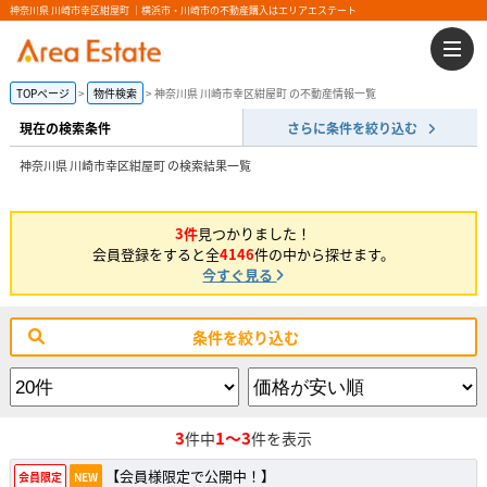
神奈川県 川崎市幸区紺屋町 ｜横浜市・川崎市の不動産購入はエリアエステート
TOPページ
物件検索
神奈川県 川崎市幸区紺屋町 の不動産情報一覧
現在の検索条件
さらに条件を絞り込む
神奈川県 川崎市幸区紺屋町 の検索結果一覧
3件
見つかりました！
会員登録をすると全
4146
件の中から探せます。
今すぐ見る
条件を絞り込む
3
1～3
件中
件を表示
【会員様限定で公開中！】
会員限定
NEW