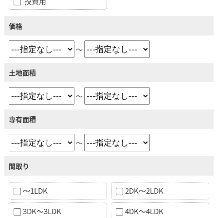
投資用
価格
～
土地面積
～
専有面積
～
間取り
～1LDK
2DK～2LDK
3DK～3LDK
4DK～4LDK