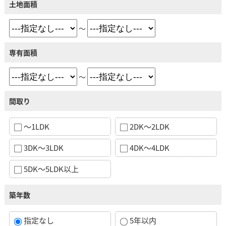
土地面積
～
専有面積
～
間取り
～1LDK
2DK～2LDK
3DK～3LDK
4DK～4LDK
5DK～5LDK以上
築年数
指定なし
5年以内