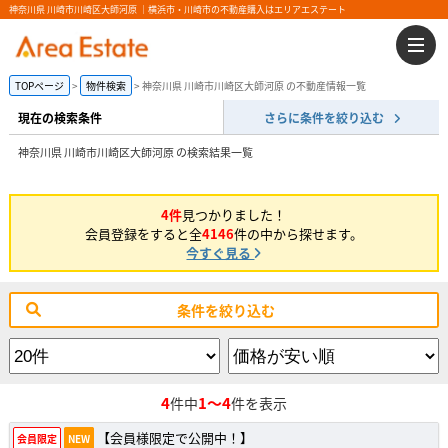
神奈川県 川崎市川崎区大師河原 ｜横浜市・川崎市の不動産購入はエリアエステート
TOPページ
物件検索
神奈川県 川崎市川崎区大師河原 の不動産情報一覧
現在の検索条件
さらに条件を絞り込む
神奈川県 川崎市川崎区大師河原 の検索結果一覧
4件
見つかりました！
会員登録をすると全
4146
件の中から探せます。
今すぐ見る
条件を絞り込む
4
1～4
件中
件を表示
【会員様限定で公開中！】
会員限定
NEW