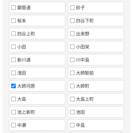
鋼管通
砂子
桜本
四谷下町
四谷上町
出来野
小田
小田栄
新川通
川中島
浅田
大師駅前
大師河原
大師町
大島
大島上町
池上新町
池田
中瀬
中島