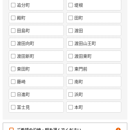
追分町
堤根
殿町
田町
田島町
渡田
渡田向町
渡田山王町
渡田新町
渡田東町
東田町
東門前
藤崎
南町
日進町
浜町
富士見
本町
ご希望の沿線・駅を選んでください