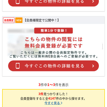
【会員様限定で公開中！】
会員限定
NEW
3
1～3
件中
件を表示
3件
見つかりました！
会員登録をすると全
4147
件の中から探せます。
今すぐ見る