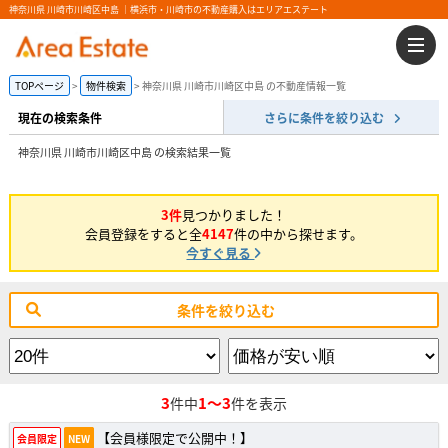
神奈川県 川崎市川崎区中島 ｜横浜市・川崎市の不動産購入はエリアエステート
TOPページ
物件検索
神奈川県 川崎市川崎区中島 の不動産情報一覧
現在の検索条件
さらに条件を絞り込む
神奈川県 川崎市川崎区中島 の検索結果一覧
3件
見つかりました！
会員登録をすると全
4147
件の中から探せます。
今すぐ見る
条件を絞り込む
3
1～3
件中
件を表示
【会員様限定で公開中！】
会員限定
NEW