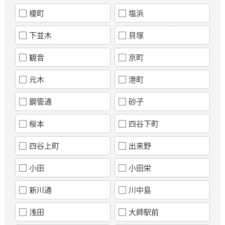
榎町
塩浜
下並木
貝塚
観音
京町
元木
港町
鋼管通
砂子
桜本
四谷下町
四谷上町
出来野
小田
小田栄
新川通
川中島
浅田
大師駅前