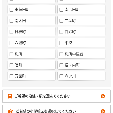
東蒔田町
南吉田町
南太田
二葉町
日枝町
白妙町
八幡町
平楽
別所
別所中里台
睦町
堀ノ内町
万世町
六ツ川
ご希望の沿線・駅を選んでください
ご希望の小学校区を選択してください