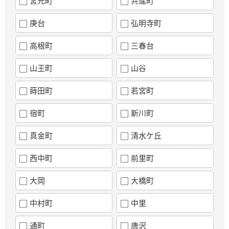
宮元町
共進町
庚台
弘明寺町
高根町
三春台
山王町
山谷
蒔田町
若宮町
宿町
新川町
真金町
清水ケ丘
西中町
前里町
大岡
大橋町
中村町
中里
通町
唐沢