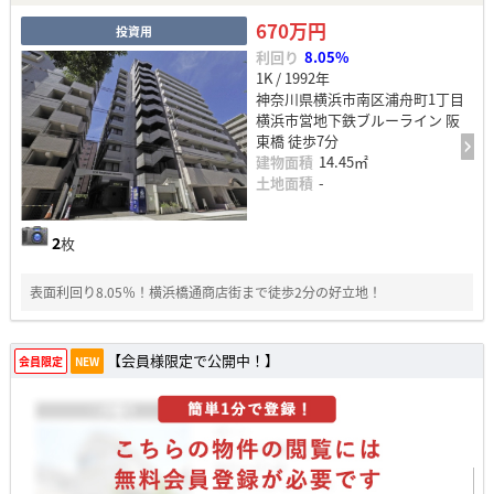
670万円
投資用
利回り
8.05%
1K / 1992年
神奈川県横浜市南区浦舟町1丁目
横浜市営地下鉄ブルーライン 阪
東橋 徒歩7分
建物面積
14.45㎡
土地面積
-
2
枚
表面利回り8.05％！横浜橋通商店街まで徒歩2分の好立地！
【会員様限定で公開中！】
会員限定
NEW