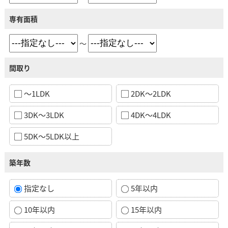
専有面積
～
間取り
～1LDK
2DK～2LDK
3DK～3LDK
4DK～4LDK
5DK～5LDK以上
築年数
指定なし
5年以内
10年以内
15年以内