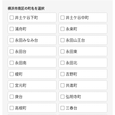
横浜市南区の町名を選択
井土ケ谷下町
井土ケ谷中町
浦舟町
永楽町
永田みなみ台
永田山王台
永田台
永田東
永田南
永田北
榎町
吉野町
宮元町
共進町
庚台
弘明寺町
高根町
三春台