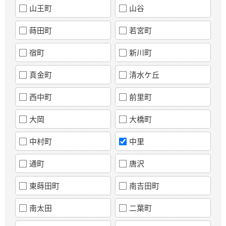
山王町
山谷
蒔田町
若宮町
宿町
新川町
真金町
清水ケ丘
西中町
前里町
大岡
大橋町
中村町
中里
通町
唐沢
東蒔田町
南吉田町
南太田
二葉町