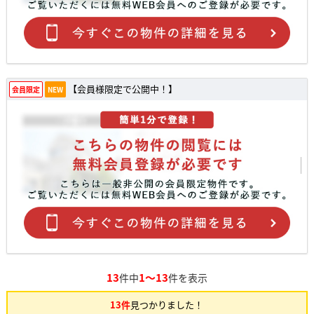
【会員様限定で公開中！】
会員限定
NEW
13
1～13
件中
件を表示
13件
見つかりました！