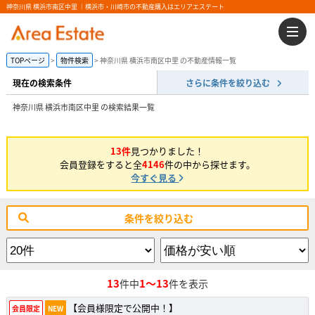
神奈川県 横浜市南区中里 ｜横浜市・川崎市の不動産購入はエリアエステート
TOPページ
物件検索
神奈川県 横浜市南区中里 の不動産情報一覧
現在の検索条件
さらに条件を絞り込む
神奈川県 横浜市南区中里 の検索結果一覧
13件
見つかりました！
会員登録をすると全
4146
件の中から探せます。
今すぐ見る
条件を絞り込む
13
1～13
件中
件を表示
【会員様限定で公開中！】
会員限定
NEW