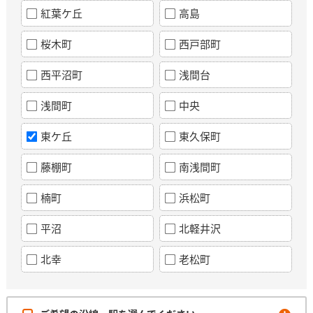
紅葉ケ丘
高島
桜木町
西戸部町
西平沼町
浅間台
浅間町
中央
東ケ丘
東久保町
藤棚町
南浅間町
楠町
浜松町
平沼
北軽井沢
北幸
老松町