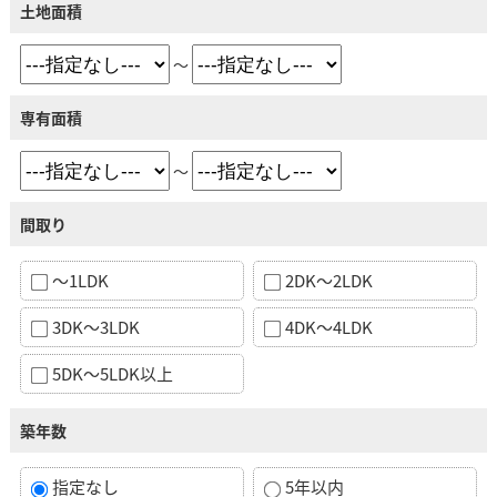
土地面積
～
専有面積
～
間取り
～1LDK
2DK～2LDK
3DK～3LDK
4DK～4LDK
5DK～5LDK以上
築年数
指定なし
5年以内