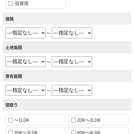
投資用
価格
～
土地面積
～
専有面積
～
間取り
～1LDK
2DK～2LDK
3DK～3LDK
4DK～4LDK