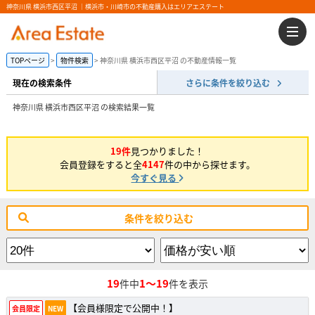
神奈川県 横浜市西区平沼 ｜横浜市・川崎市の不動産購入はエリアエステート
TOPページ
物件検索
神奈川県 横浜市西区平沼 の不動産情報一覧
現在の検索条件
さらに条件を絞り込む
神奈川県 横浜市西区平沼 の検索結果一覧
19件
見つかりました！
会員登録をすると全
4147
件の中から探せます。
今すぐ見る
条件を絞り込む
19
1～19
件中
件を表示
【会員様限定で公開中！】
会員限定
NEW