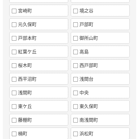
宮崎町
境之谷
元久保町
戸部町
戸部本町
御所山町
紅葉ケ丘
高島
桜木町
西戸部町
西平沼町
浅間台
浅間町
中央
東ケ丘
東久保町
藤棚町
南浅間町
楠町
浜松町