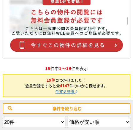
19
1～19
件中
件を表示
19件
見つかりました！
会員登録をすると全
4147
件の中から探せます。
今すぐ見る
条件を絞り込む