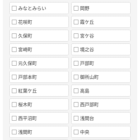
みなとみらい
岡野
花咲町
霞ケ丘
久保町
宮ケ谷
宮崎町
境之谷
元久保町
戸部町
戸部本町
御所山町
紅葉ケ丘
高島
桜木町
西戸部町
西平沼町
浅間台
浅間町
中央