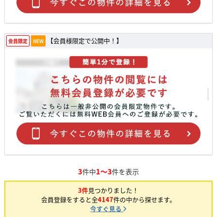
【会員様限定で公開中！】
会員限定
NEW
3
1～3
件中
件を表示
3件
見つかりました！
会員登録をすると全
4147
件の中から探せます。
今すぐ見る