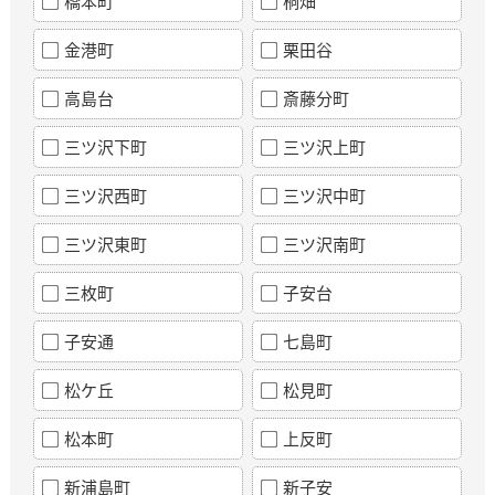
橋本町
桐畑
金港町
栗田谷
高島台
斎藤分町
三ツ沢下町
三ツ沢上町
三ツ沢西町
三ツ沢中町
三ツ沢東町
三ツ沢南町
三枚町
子安台
子安通
七島町
松ケ丘
松見町
松本町
上反町
新浦島町
新子安