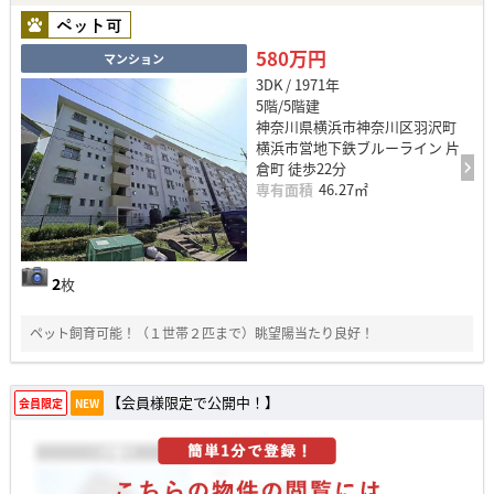
580万円
マンション
3DK / 1971年
5階/5階建
神奈川県横浜市神奈川区羽沢町
横浜市営地下鉄ブルーライン 片
倉町 徒歩22分
専有面積
46.27㎡
2
枚
ペット飼育可能！（１世帯２匹まで）眺望陽当たり良好！
【会員様限定で公開中！】
会員限定
NEW