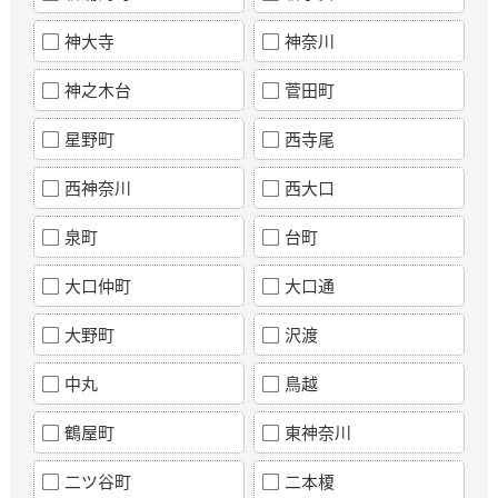
神大寺
神奈川
神之木台
菅田町
星野町
西寺尾
西神奈川
西大口
泉町
台町
大口仲町
大口通
大野町
沢渡
中丸
鳥越
鶴屋町
東神奈川
二ツ谷町
二本榎