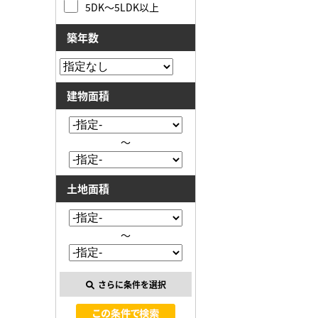
5DK～5LDK以上
築年数
建物面積
～
土地面積
～
さらに条件を選択