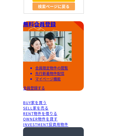
検索ページに戻る
無料会員登録
会員限定物件の閲覧
先行新着物件配信
マイページ機能
会員登録する
BUY
家を買う
SELL
家を売る
RENT
物件を借りる
OWNER
物件を貸す
INVESTMENT
投資用物件