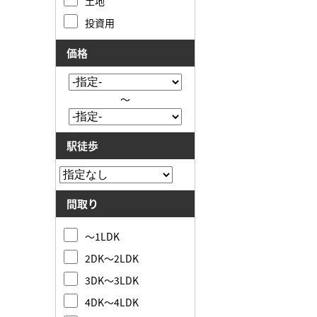
土地
投資用
価格
～
駅徒歩
間取り
～1LDK
2DK～2LDK
3DK～3LDK
4DK～4LDK