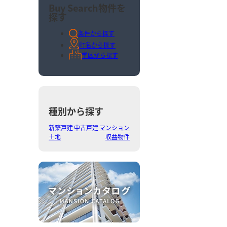
Buy Search
物件を
探す
条件から探す
町名から探す
学区から探す
種別から探す
新築戸建
中古戸建
マンション
土地
収益物件