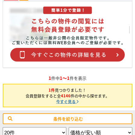
1
1～1
件中
件を表示
1件
見つかりました！
会員登録をすると全
4146
件の中から探せます。
今すぐ見る
条件を絞り込む