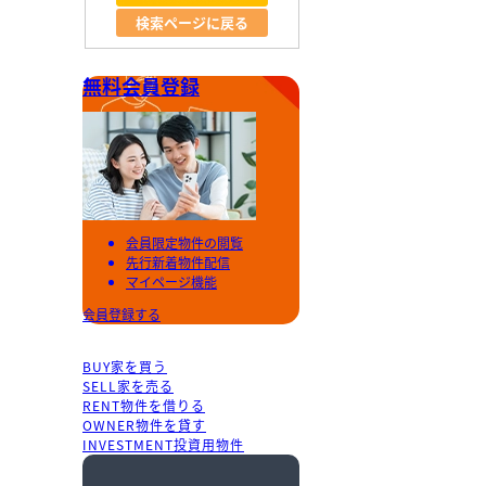
検索ページに戻る
無料会員登録
会員限定物件の閲覧
先行新着物件配信
マイページ機能
会員登録する
BUY
家を買う
SELL
家を売る
RENT
物件を借りる
OWNER
物件を貸す
INVESTMENT
投資用物件