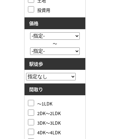
土地
投資用
価格
～
駅徒歩
間取り
～1LDK
2DK～2LDK
3DK～3LDK
4DK～4LDK