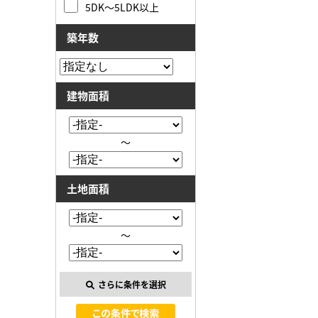
5DK～5LDK以上
築年数
建物面積
～
土地面積
～
さらに条件を選択