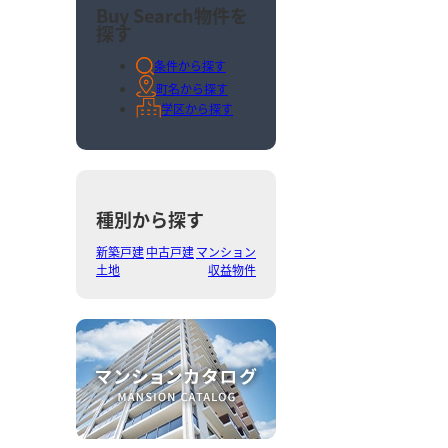
Buy Search
物件を
探す
条件から探す
町名から探す
学区から探す
種別から探す
新築戸建
中古戸建
マンション
土地
収益物件