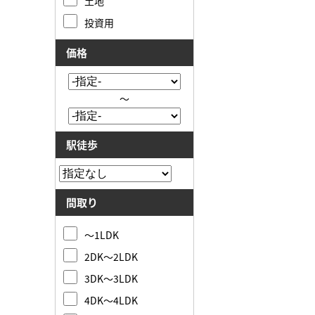
土地
投資用
価格
～
駅徒歩
間取り
～1LDK
2DK～2LDK
3DK～3LDK
4DK～4LDK