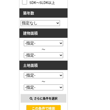
5DK～5LDK以上
築年数
建物面積
～
土地面積
～
さらに条件を選択