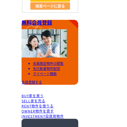
検索ページに戻る
無料会員登録
会員限定物件の閲覧
先行新着物件配信
マイページ機能
会員登録する
BUY
家を買う
SELL
家を売る
RENT
物件を借りる
OWNER
物件を貸す
INVESTMENT
投資用物件