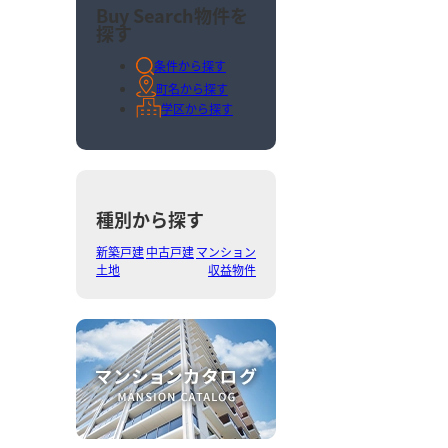
Buy Search
物件を
探す
条件から探す
町名から探す
学区から探す
種別から探す
新築戸建
中古戸建
マンション
土地
収益物件