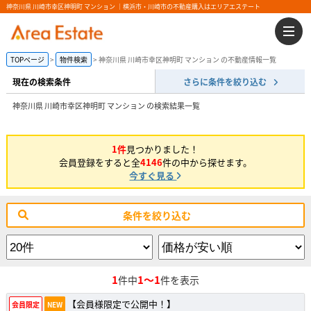
神奈川県 川崎市幸区神明町 マンション ｜横浜市・川崎市の不動産購入はエリアエステート
TOPページ
物件検索
神奈川県 川崎市幸区神明町 マンション の不動産情報一覧
現在の検索条件
さらに条件を絞り込む
神奈川県 川崎市幸区神明町 マンション の検索結果一覧
1件
見つかりました！
会員登録をすると全
4146
件の中から探せます。
今すぐ見る
条件を絞り込む
1
1～1
件中
件を表示
【会員様限定で公開中！】
会員限定
NEW