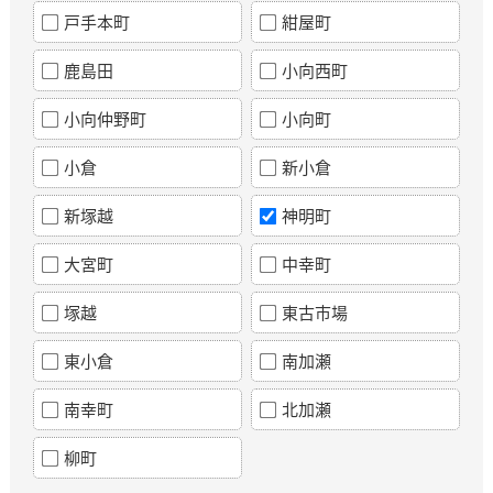
戸手本町
紺屋町
鹿島田
小向西町
小向仲野町
小向町
小倉
新小倉
新塚越
神明町
大宮町
中幸町
塚越
東古市場
東小倉
南加瀬
南幸町
北加瀬
柳町