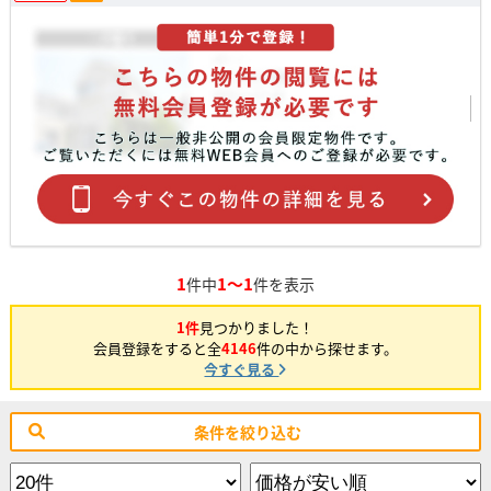
1
1～1
件中
件を表示
1件
見つかりました！
会員登録をすると全
4146
件の中から探せます。
今すぐ見る
条件を絞り込む