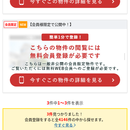
【会員様限定で公開中！】
会員限定
NEW
3
1～3
件中
件を表示
3件
見つかりました！
会員登録をすると全
4146
件の中から探せます。
今すぐ見る