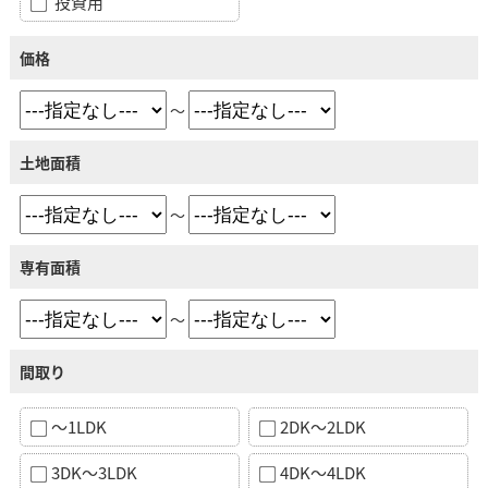
投資用
価格
～
土地面積
～
専有面積
～
間取り
～1LDK
2DK～2LDK
3DK～3LDK
4DK～4LDK