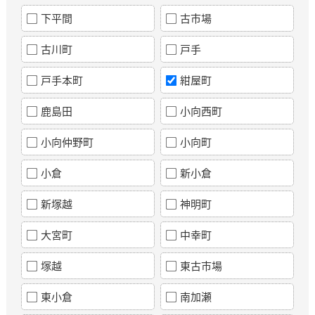
下平間
古市場
古川町
戸手
戸手本町
紺屋町
鹿島田
小向西町
小向仲野町
小向町
小倉
新小倉
新塚越
神明町
大宮町
中幸町
塚越
東古市場
東小倉
南加瀬