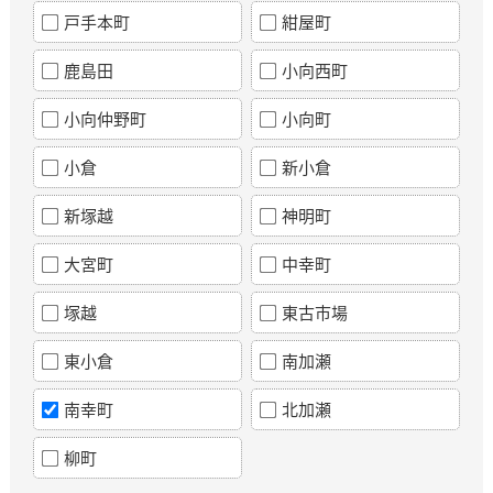
戸手本町
紺屋町
鹿島田
小向西町
小向仲野町
小向町
小倉
新小倉
新塚越
神明町
大宮町
中幸町
塚越
東古市場
東小倉
南加瀬
南幸町
北加瀬
柳町