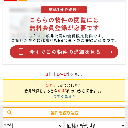
1
1～1
件中
件を表示
1件
見つかりました！
会員登録をすると全
4146
件の中から探せます。
今すぐ見る
条件を絞り込む