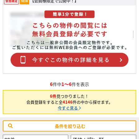
【会員様限定で公開中！】
会員限定
NEW
6
1～6
件中
件を表示
6件
見つかりました！
会員登録をすると全
4146
件の中から探せます。
今すぐ見る
条件を絞り込む