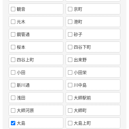
観音
京町
元木
港町
鋼管通
砂子
桜本
四谷下町
四谷上町
出来野
小田
小田栄
新川通
川中島
浅田
大師駅前
大師河原
大師町
大島
大島上町