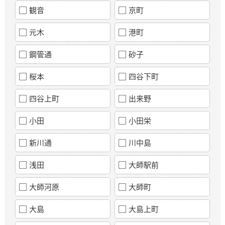
観音
京町
元木
港町
鋼管通
砂子
桜本
四谷下町
四谷上町
出来野
小田
小田栄
新川通
川中島
浅田
大師駅前
大師河原
大師町
大島
大島上町