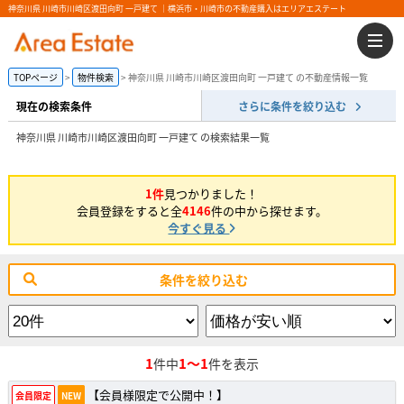
神奈川県 川崎市川崎区渡田向町 一戸建て ｜横浜市・川崎市の不動産購入はエリアエステート
TOPページ
物件検索
神奈川県 川崎市川崎区渡田向町 一戸建て の不動産情報一覧
現在の検索条件
さらに条件を絞り込む
神奈川県 川崎市川崎区渡田向町 一戸建て の検索結果一覧
1件
見つかりました！
会員登録をすると全
4146
件の中から探せます。
今すぐ見る
条件を絞り込む
1
1～1
件中
件を表示
【会員様限定で公開中！】
会員限定
NEW