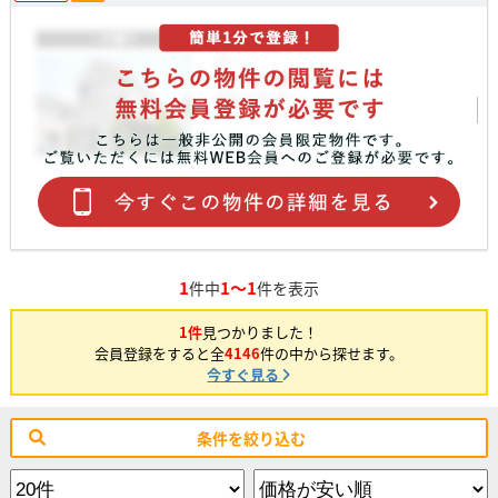
1
1～1
件中
件を表示
1件
見つかりました！
会員登録をすると全
4146
件の中から探せます。
今すぐ見る
条件を絞り込む