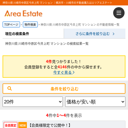
神奈川県 川崎市中原区今井上町 マンション ｜横浜市・川崎市の不動産購入はエリアエステート
TOPページ
物件検索
神奈川県 川崎市中原区今井上町 マンション の不動産情報一覧
現在の検索条件
さらに条件を絞り込む
神奈川県 川崎市中原区今井上町 マンション の検索結果一覧
4件
見つかりました！
会員登録をすると全
4146
件の中から探せます。
今すぐ見る
条件を絞り込む
4
1～4
件中
件を表示
【会員様限定で公開中！】
会員限定
NEW