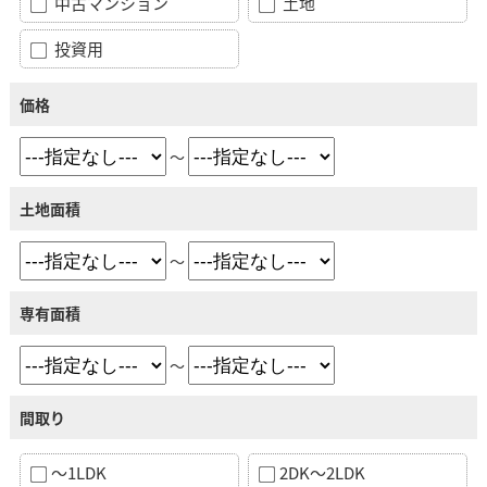
中古マンション
土地
投資用
価格
～
土地面積
～
専有面積
～
間取り
～1LDK
2DK～2LDK