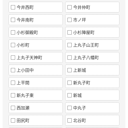
今井西町
今井仲町
今井南町
市ノ坪
小杉御殿町
小杉陣屋町
小杉町
上丸子山王町
上丸子天神町
上丸子八幡町
上小田中
上新城
上平間
新丸子町
新丸子東
新城
西加瀬
中丸子
田尻町
北谷町