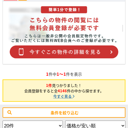
1
1～1
件中
件を表示
1件
見つかりました！
会員登録をすると全
4146
件の中から探せます。
今すぐ見る
条件を絞り込む