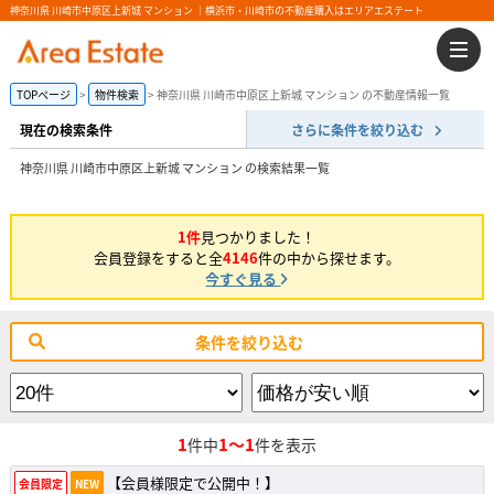
神奈川県 川崎市中原区上新城 マンション ｜横浜市・川崎市の不動産購入はエリアエステート
TOPページ
物件検索
神奈川県 川崎市中原区上新城 マンション の不動産情報一覧
現在の検索条件
さらに条件を絞り込む
神奈川県 川崎市中原区上新城 マンション の検索結果一覧
1件
見つかりました！
会員登録をすると全
4146
件の中から探せます。
今すぐ見る
条件を絞り込む
1
1～1
件中
件を表示
【会員様限定で公開中！】
会員限定
NEW