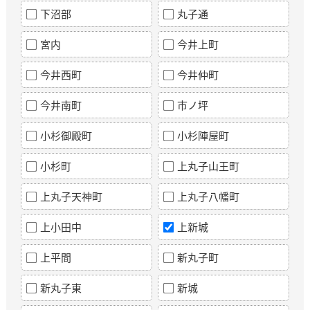
下沼部
丸子通
宮内
今井上町
今井西町
今井仲町
今井南町
市ノ坪
小杉御殿町
小杉陣屋町
小杉町
上丸子山王町
上丸子天神町
上丸子八幡町
上小田中
上新城
上平間
新丸子町
新丸子東
新城