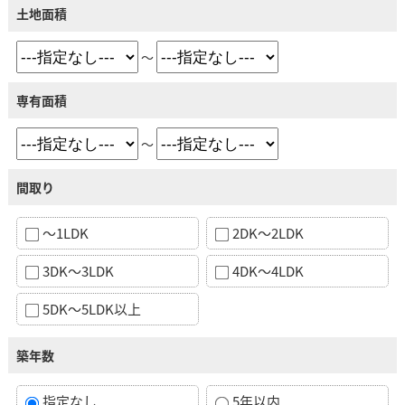
土地面積
～
専有面積
～
間取り
～1LDK
2DK～2LDK
3DK～3LDK
4DK～4LDK
5DK～5LDK以上
築年数
指定なし
5年以内