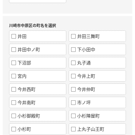
川崎市中原区の町名を選択
井田
井田三舞町
井田中ノ町
下小田中
下沼部
丸子通
宮内
今井上町
今井西町
今井仲町
今井南町
市ノ坪
小杉御殿町
小杉陣屋町
小杉町
上丸子山王町