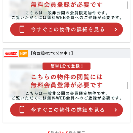
【会員様限定で公開中！】
会員限定
NEW
5
1～5
件中
件を表示