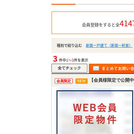
414
会員登録をすると全
種別で絞り込む
新築一戸建て（新築一軒家）
3
件中
1～3
件を表示
【会員様限定で公開中
会員限定
NEW