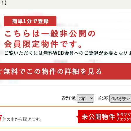
！】
表示件数
並び順
7
件の中から探せます。