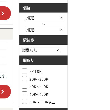
価格
～
駅徒歩
間取り
～1LDK
2DK～2LDK
3DK～3LDK
4DK～4LDK
5DK～5LDK以上