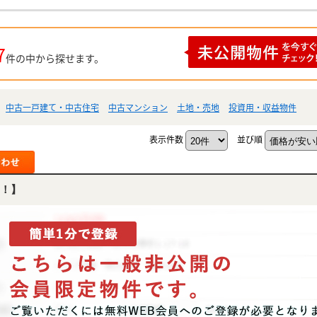
7
件の中から探せます。
中古一戸建て・中古住宅
中古マンション
土地・売地
投資用・収益物件
表示件数
並び順
！】