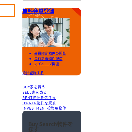
無料会員登録
会員限定物件の閲覧
先行新着物件配信
マイページ機能
会員登録する
BUY
家を買う
SELL
家を売る
RENT
物件を借りる
OWNER
物件を貸す
INVESTMENT
投資用物件
Buy Search
物件を
探す