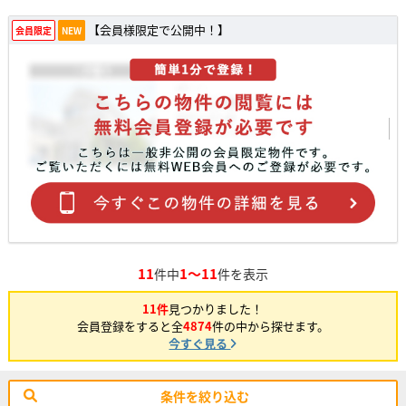
【会員様限定で公開中！】
会員限定
NEW
11
1～11
件中
件を表示
11件
見つかりました！
会員登録をすると全
4874
件の中から探せます。
今すぐ見る
条件を絞り込む