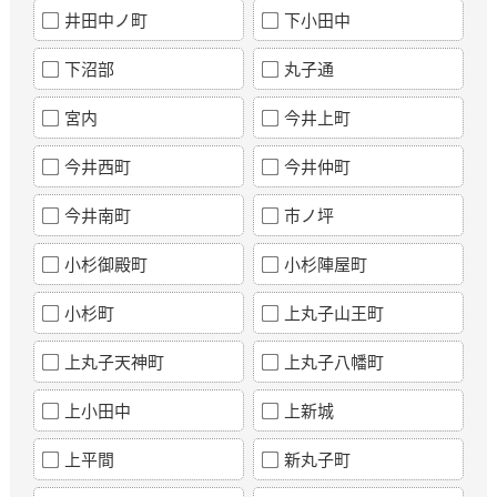
井田中ノ町
下小田中
下沼部
丸子通
宮内
今井上町
今井西町
今井仲町
今井南町
市ノ坪
小杉御殿町
小杉陣屋町
小杉町
上丸子山王町
上丸子天神町
上丸子八幡町
上小田中
上新城
上平間
新丸子町