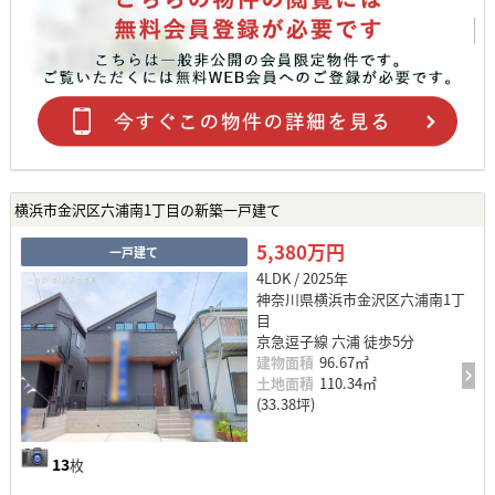
横浜市金沢区六浦南1丁目の新築一戸建て
5,380万円
一戸建て
4LDK / 2025年
神奈川県横浜市金沢区六浦南1丁
目
京急逗子線 六浦 徒歩5分
建物面積
96.67㎡
土地面積
110.34㎡
(33.38坪)
13
枚