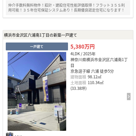
仲介手数料無料物件！設計・建設住宅性能評価取得！フラット３５Ｓ利
用可能！３５年住宅保証システムあり！長期優良認定住宅になります！
横浜市金沢区六浦南1丁目の新築一戸建て
5,380万円
一戸建て
4LDK / 2025年
神奈川県横浜市金沢区六浦南1丁
目
京急逗子線 六浦 徒歩5分
建物面積
98.12㎡
土地面積
110.34㎡
(33.38坪)