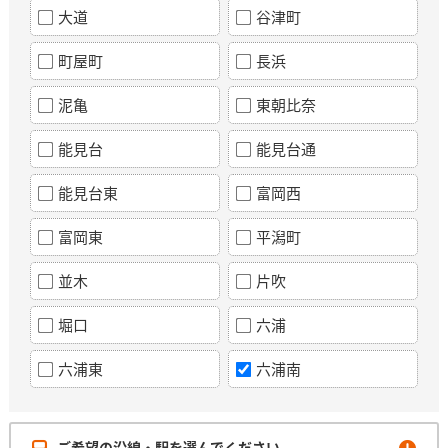
大道
谷津町
町屋町
長浜
泥亀
東朝比奈
能見台
能見台通
能見台東
富岡西
富岡東
平潟町
並木
片吹
堀口
六浦
六浦東
六浦南
ご希望の沿線・駅を選んでください