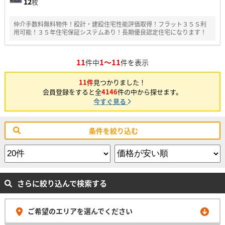
12
枚
仲介手数料無料物件！設計・建設住宅性能評価取得！フラット３５Ｓ利
用可能！３５年住宅保証システムあり！長期優良認定住宅になります！
11
1～11
件中
件を表示
11件
見つかりました！
会員登録をすると全
4146
件の中から探せます。
今すぐ見る
条件を絞り込む
さらに絞り込んで検索する
ご希望のエリアを選んでください