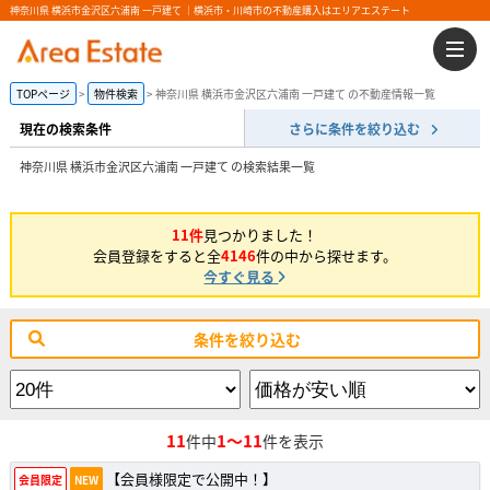
神奈川県 横浜市金沢区六浦南 一戸建て ｜横浜市・川崎市の不動産購入はエリアエステート
TOPページ
物件検索
神奈川県 横浜市金沢区六浦南 一戸建て の不動産情報一覧
現在の検索条件
さらに条件を絞り込む
神奈川県 横浜市金沢区六浦南 一戸建て の検索結果一覧
11件
見つかりました！
会員登録をすると全
4146
件の中から探せます。
今すぐ見る
条件を絞り込む
11
1～11
件中
件を表示
【会員様限定で公開中！】
会員限定
NEW