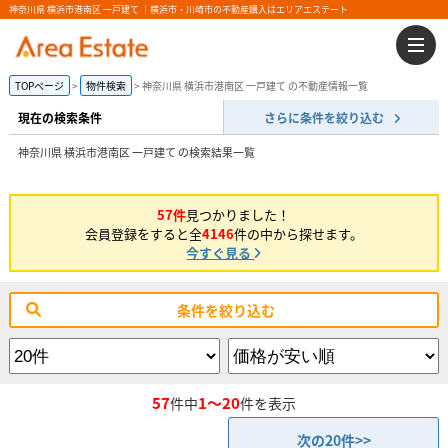
神奈川県 横浜市港南区 一戸建て ｜横浜市・川崎市の不動産購入はエリアエステート
TOPページ
物件検索
神奈川県 横浜市港南区 一戸建て の不動産情報一覧
現在の検索条件
さらに条件を絞り込む
神奈川県 横浜市港南区 一戸建て の検索結果一覧
57件
見つかりました！
会員登録をすると全
4146
件の中から探せます。
今すぐ見る
条件を絞り込む
57
1～20
件中
件を表示
次の20件>>