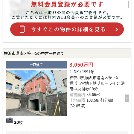
横浜市港南区笹下5の中古一戸建て
3,050万円
一戸建て
4LDK / 1991年
神奈川県横浜市港南区笹下5
横浜市営地下鉄ブルーライン 港
南中央 徒歩19分
建物面積
86.66㎡
土地面積
108.58㎡ (公簿)
(32.85坪)
20
枚