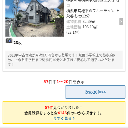
目
横浜市営地下鉄ブルーライン 上
永谷 徒歩12分
建物面積
82.39㎡
土地面積
106.10㎡
(32.1坪)
23
枚
3SLDK中古住宅が月々9万円台から登場です！永野小学校まで徒歩約6
分、上永谷中学校まで徒歩約10分とお子様に安心して通学いただけま
す！
57
1～20
件中
件を表示
次の20件>>
57件
見つかりました！
会員登録をすると全
4146
件の中から探せます。
今すぐ見る