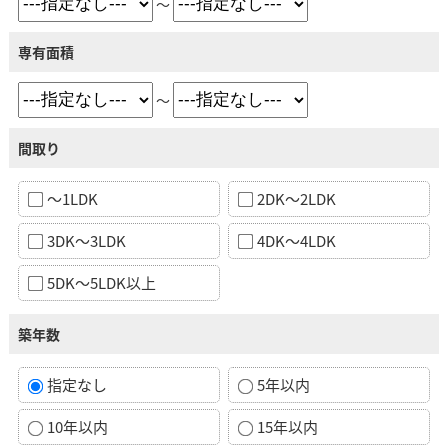
～
専有面積
～
間取り
～1LDK
2DK～2LDK
3DK～3LDK
4DK～4LDK
5DK～5LDK以上
築年数
指定なし
5年以内
10年以内
15年以内