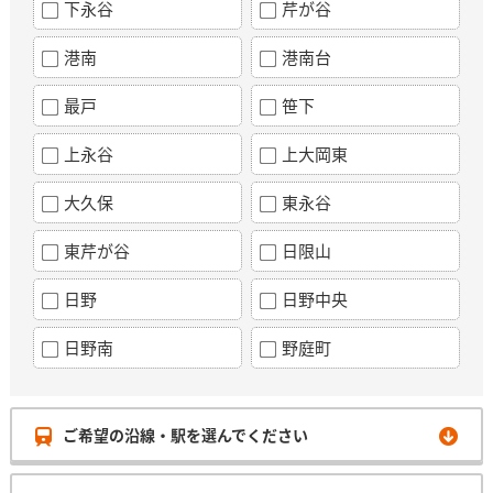
下永谷
芹が谷
港南
港南台
最戸
笹下
上永谷
上大岡東
大久保
東永谷
東芹が谷
日限山
日野
日野中央
日野南
野庭町
ご希望の沿線・駅を選んでください