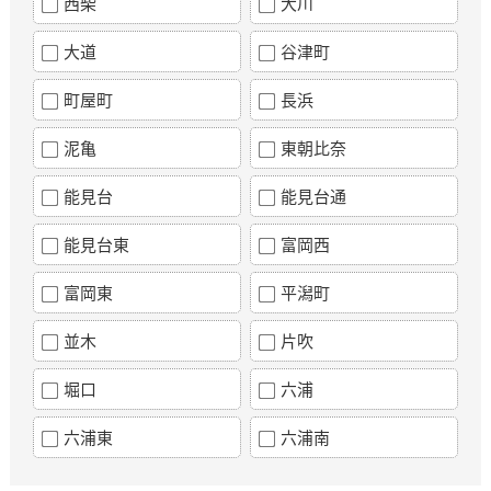
西柴
大川
大道
谷津町
町屋町
長浜
泥亀
東朝比奈
能見台
能見台通
能見台東
富岡西
富岡東
平潟町
並木
片吹
堀口
六浦
六浦東
六浦南