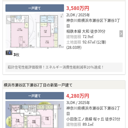
3,580万円
一戸建て
2LDK / 2025年
神奈川県横浜市瀬谷区下瀬谷3丁
目
相鉄本線 大和 徒歩39分
建物面積
72.9㎡
土地面積
92.67㎡ (公簿)
(28.03坪)
3
枚
設計住宅性能評価取得！エネルギー消費性能削減率20％達成！
横浜市瀬谷区下瀬谷2丁目の新築一戸建て
4,280万円
一戸建て
3LDK / 2025年
神奈川県横浜市瀬谷区下瀬谷2丁
目
小田急江ノ島線 桜ヶ丘 徒歩23分
建物面積
89.1㎡