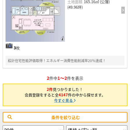
土地面積
165.16㎡ (公簿)
(49.96坪)
3
枚
設計住宅性能評価取得！エネルギー消費性能削減率20％達成！
2
1～2
件中
件を表示
2件
見つかりました！
会員登録をすると全
4147
件の中から探せます。
今すぐ見る
条件を絞り込む