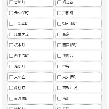
宮崎町
境之谷
元久保町
戸部町
戸部本町
御所山町
紅葉ケ丘
高島
桜木町
西戸部町
西平沼町
浅間台
浅間町
中央
東ケ丘
東久保町
藤棚町
南軽井沢
南浅間町
楠町
浜松町
平沼