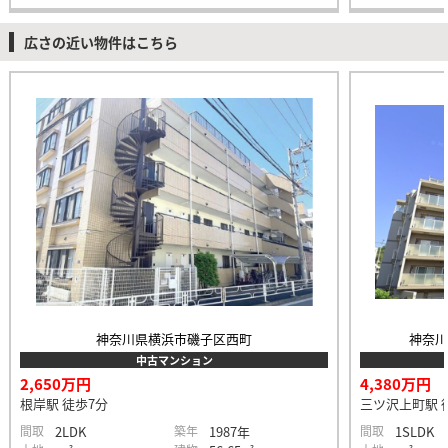
広さの近い物件はこちら
神奈川県横浜市磯子区西町
神奈
中古マンション
2,650万円
4,380万円
根岸駅 徒歩7分
三ツ沢上町駅 
間取
2LDK
築年
1987年
間取
1SLDK