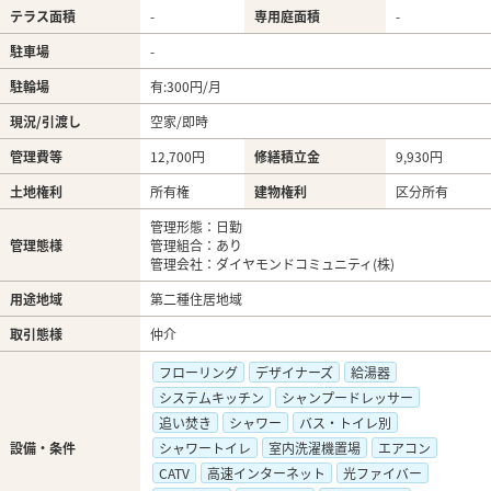
テラス面積
-
専用庭面積
-
駐車場
-
駐輪場
有:300円/月
現況/引渡し
空家/即時
管理費等
12,700円
修繕積立金
9,930円
土地権利
所有権
建物権利
区分所有
管理形態：日勤
管理態様
管理組合：あり
管理会社：ダイヤモンドコミュニティ(株)
用途地域
第二種住居地域
取引態様
仲介
フローリング
デザイナーズ
給湯器
システムキッチン
シャンプードレッサー
追い焚き
シャワー
バス・トイレ別
設備・条件
シャワートイレ
室内洗濯機置場
エアコン
CATV
高速インターネット
光ファイバー