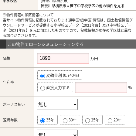
中学校区
(神奈川県横浜市)
神奈川県横浜市立笹下中学校学区の他の物件を見る
※物件情報の学区情報について
当サイト物件情報に記載されております通学区域(学区)情報は、国土数値情報ダ
ウンロードサービスが提供する小学校区データ【2021年度】及び中学校区デー
タ【2021年度】を元に加工したものですので、記載情報が現在の学区域と異な
る場合がございます。
この物件でローンシミュレーションする
万円
価格
変動金利 (0.740％)
年利率
直接入力する
％
ボーナス払い
35年
30年
25年
20年
返済年数