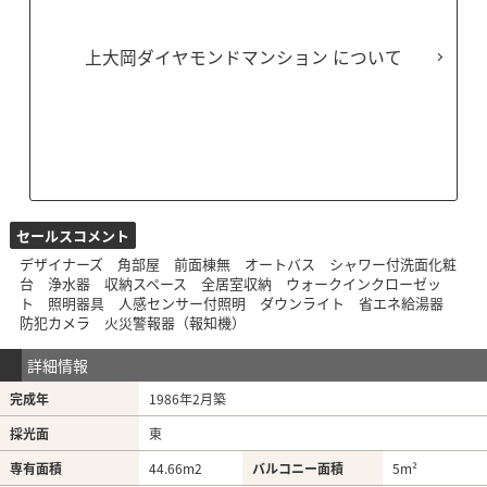
上大岡ダイヤモンドマンション
セールスコメント
デザイナーズ 角部屋 前面棟無 オートバス シャワー付洗面化粧
台 浄水器 収納スペース 全居室収納 ウォークインクローゼッ
ト 照明器具 人感センサー付照明 ダウンライト 省エネ給湯器
防犯カメラ 火災警報器（報知機）
詳細情報
完成年
1986年2月築
採光面
東
専有面積
44.66m
2
バルコニー面積
5m²