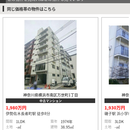
同じ価格帯の物件はこちら
神奈川県横浜市南区万世町1丁目
神奈
中古マンション
1,980万円
1,930万円
伊勢佐木長者町駅 徒歩8分
磯子駅 浜小学校
間取
1LDK
築年
1974年
間取
3LDK
土地
-㎡
建物
38.95㎡
土地
-㎡