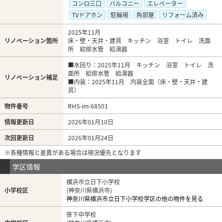
コンロ三口
バルコニー
エレベーター
TVドアホン
駐輪場
角部屋
リフォーム済み
2025年11月
リノベーション箇所
床・壁・天井・建具 キッチン 浴室 トイレ 洗面
所 給排水管 給湯器
■水回り：2025年11月 キッチン 浴室 トイレ 洗
面所 給排水管 給湯器
リノベーション補足
■内装：2025年11月 内装全面（床・壁・天井・建
具）
物件番号
RHS-im-68501
情報更新日
2026年01月10日
次回更新日
2026年01月24日
※各種情報と差異がある場合は現況優先となります
学区情報
横浜市立日下小学校
小学校区
(神奈川県横浜市)
神奈川県横浜市立日下小学校学区の他の物件を見る
笹下中学校