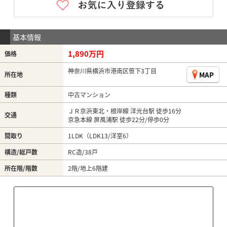
基本情報
1,890万円
価格
神奈川県横浜市港南区笹下3丁目
MAP
所在地
種類
中古マンション
ＪＲ京浜東北・根岸線 洋光台駅 徒歩16分
交通
京急本線 屏風浦駅 徒歩22分/停歩0分
間取り
1LDK（LDK13/洋室6）
構造/総戸数
RC造/38戸
所在階/階数
2階/地上6階建