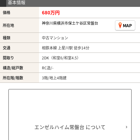
基本情報
680万円
価格
神奈川県横浜市保土ケ谷区常盤台
MAP
所在地
種類
中古マンション
交通
相鉄本線 上星川駅 徒歩14分
間取り
2DK（和室6/和室4.5）
構造/総戸数
RC造/-
所在階/階数
3階/地上4階建
エンゼルハイム常盤台