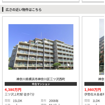
広さの近い物件はこちら
神奈川県横浜市神奈川区三ツ沢西町
神奈
中古マンション
4,380万円
1,980万円
三ツ沢上町駅 徒歩7分
伊勢佐木長者町
間取
1SLDK
築年
2008年
間取
1LDK
土地
建物
土地