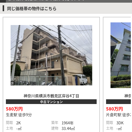
同じ価格帯の物件はこちら
神奈川県横浜市鶴見区岸谷4丁目
神
中古マンション
580万円
580万円
生麦駅 徒歩9分
片倉町駅 徒歩2
間取
2K
築年
1964年
間取
3DK
土地
-㎡
建物
33.44㎡
土地
-㎡