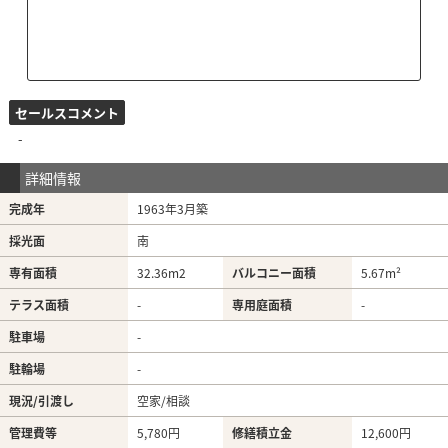
セールスコメント
-
詳細情報
完成年
1963年3月築
採光面
南
専有面積
32.36m
2
バルコニー面積
5.67m²
テラス面積
-
専用庭面積
-
駐車場
-
駐輪場
-
現況/引渡し
空家/相談
管理費等
5,780円
修繕積立金
12,600円