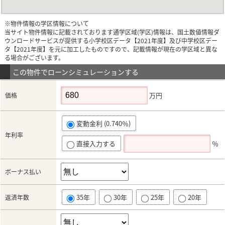
※物件情報の学区情報について
当サイト物件情報に記載されております通学区域(学区)情報は、国土数値情報ダ
ウンロードサービスが提供する小学校区データ【2021年度】及び中学校区デー
タ【2021年度】を元に加工したものですので、記載情報が現在の学区域と異な
る場合がございます。
この物件でローンシミュレーションする
万円
価格
変動金利 (0.740％)
年利率
直接入力する
％
ボーナス払い
35年
30年
25年
20年
返済年数