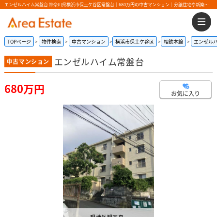
エンゼルハイム常盤台 神奈川県横浜市保土ケ谷区常盤台｜680万円の中古マンション｜分譲住宅や新築物件｜エリアエステート
TOPページ
物件検索
中古マンション
横浜市保土ケ谷区
相鉄本線
エンゼル
エンゼルハイム常盤台
中古マンション
680万円
お気に入り