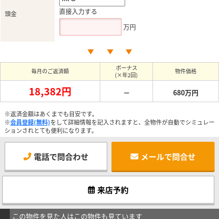
直接入力する
頭金
万円
ボーナス
毎月のご返済額
物件価格
(×年2回)
18,382円
－
680万円
※返済金額はあくまでも目安です。
※
会員登録(無料)
をして詳細情報を記入されますと、全物件が自動でシミュレー
ションされとても便利になります。
電話で問合わせ
メールで問合せ
来店予約
この物件を見た人はこの物件も見ています